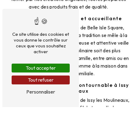
avec des produits frais et de qualité.
Une ambiance familiale et accueillante
Lorsque vous poussez la porte de Belle Isle Square,
Ce site utilise des cookies et
vous entrez dans un univers où la tradition se mêle à la
vous donne le contrôle sur
modernité. Notre équipe chaleureuse et attentive veille
ceux que vous souhaitez
à ce que votre expérience culinaire soit des plus
activer
agréables. Que vous veniez en famille, entre amis ou en
amoureux, vous vous sentirez comme à la maison dans
Tout accepter
notre crêperie familiale.
Tout refuser
Un lieu de rendez-vous incontournable à Issy
les Moulineaux
Personnaliser
Située dans le charmant quartier de Issy les Moulineaux,
Belle Isle Square est devenu au fil du temps l'adresse
incontournable des amateurs de crêpes dans la région.
Notre emplacement privilégié, à deux pas de la rue
commerçante principale, en fait un point de repère pour